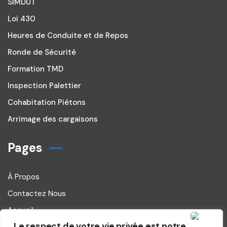
SIMDUT
Loi 430
Heures de Conduite et de Repos
Ronde de Sécurité
Formation TMD
Inspection Palettier
Cohabitation Piétons
Arrimage des cargaisons
Pages
À Propos
Contactez Nous
Accueil
Le respect de votre vie privée est notre