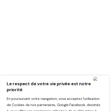
Formation TMD
Inspection Palettier
Cohabitation Piétons
Arrimage des cargaisons
Pages
À Propos
Contactez Nous
Accueil
Le respect de votre vie privée est notre
Politique de Confidentialité
priorité
LSST
En poursuivant votre navigation, vous acceptez l'utilisation
RSST
de Cookies de nos partenaires,
Google
Facebook
, destinés